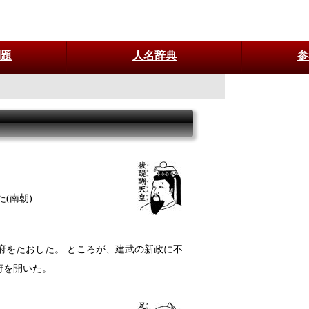
問題
人名辞典
参
(南朝)
府をたおした。 ところが、建武の新政に不
府を開いた。