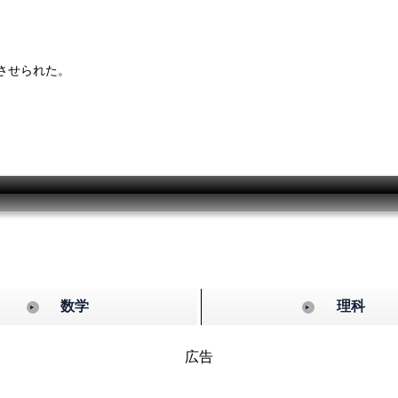
させられた。
数学
理科
広告