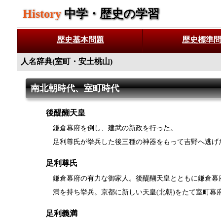
History
中学・歴史の学習
歴史基本問題
歴史標準
人名辞典(室町・安土桃山)
南北朝時代、室町時代
後醍醐天皇
鎌倉幕府を倒し、建武の新政を行った。
足利尊氏が挙兵した後三種の神器をもって吉野へ逃げた
足利尊氏
鎌倉幕府の有力な御家人。後醍醐天皇とともに鎌倉幕
満を持ち挙兵。京都に新しい天皇(北朝)をたて室町幕
足利義満