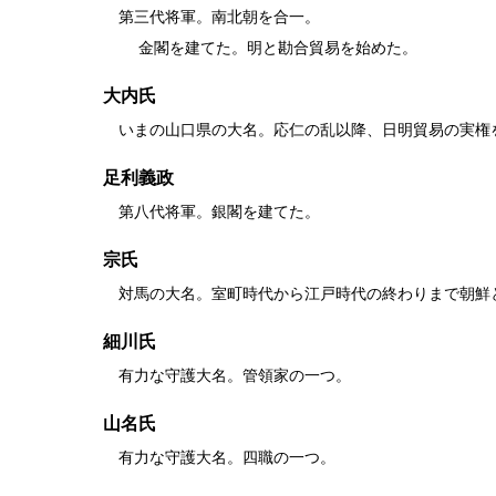
第三代将軍。南北朝を合一。
金閣を建てた。明と勘合貿易を始めた。
大内氏
いまの山口県の大名。応仁の乱以降、日明貿易の実権
足利義政
第八代将軍。銀閣を建てた。
宗氏
対馬の大名。室町時代から江戸時代の終わりまで朝鮮
細川氏
有力な守護大名。管領家の一つ。
山名氏
有力な守護大名。四職の一つ。