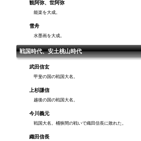
観阿弥、世阿弥
能楽を大成。
雪舟
水墨画を大成。
戦国時代、安土桃山時代
武田信玄
甲斐の国の戦国大名。
上杉謙信
越後の国の戦国大名。
今川義元
戦国大名。桶狭間の戦いで織田信長に敗れた。
織田信長