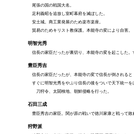
尾張の国の戦国大名。
足利義昭を追放し室町幕府を滅ぼした。
安土城。商工業発展のため楽市楽座。
貿易のためキリスト教保護。本能寺の変により自害。
明智光秀
信長の家臣だったが裏切り、本能寺の変を起こした。
豊臣秀吉
信長の家臣だったが、本能寺の変で信長が倒されると
すぐに明智光秀をやぶり信長の後をついで天下統一を
刀狩令、太閤検地、朝鮮侵略を行った。
石田三成
豊臣秀吉の家臣。関が原の戦いで徳川家康と戦って敗
狩野派