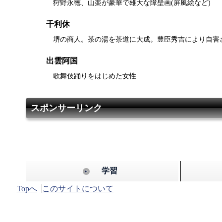
狩野永徳、山楽が豪華で雄大な障壁画(屏風絵など)
千利休
堺の商人。茶の湯を茶道に大成。豊臣秀吉により自害
出雲阿国
歌舞伎踊りをはじめた女性
スポンサーリンク
学習
Topへ
このサイトについて